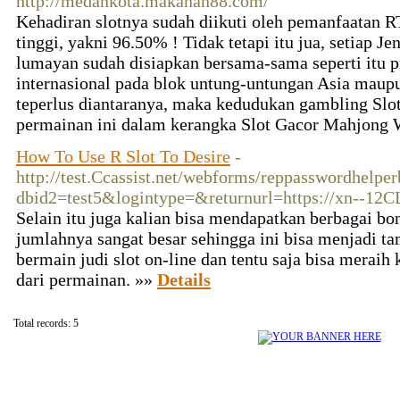
http://medankota.makanan88.com/
Kehadiran slotnya sudah diikuti oleh pemanfaatan R
tinggi, yakni 96.50% ! Tidak tetapi itu jua, setiap J
lumayan sudah disiapkan bersama-sama seperti itu 
internasional pada blok untung-untungan Asia maupu
teperlus diantaranya, maka kedudukan gambling Slot
permainan ini dalam kerangka Slot Gacor Mahjong 
How To Use R Slot To Desire
-
http://test.Ccassist.net/webforms/reppasswordhelpe
dbid2=test5&logintype=&returnurl=https://xn--12C
Selain itu juga kalian bisa mendapatkan berbagai b
jumlahnya sangat besar sehingga ini bisa menjadi t
bermain judi slot on-line dan tentu saja bisa meraih
dari permainan. »»
Details
Total records: 5